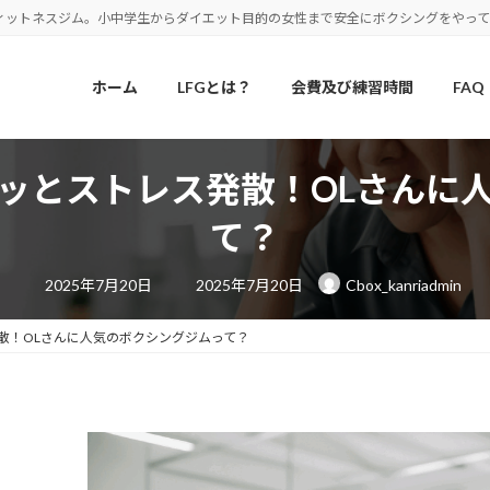
ィットネスジム。小中学生からダイエット目的の女性まで安全にボクシングをやっ
ホーム
LFGとは？
会費及び練習時間
FAQ
ッとストレス発散！OLさんに
て？
最
2025年7月20日
2025年7月20日
Cbox_kanriadmin
終
更
新
日
散！OLさんに人気のボクシングジムって？
時
: