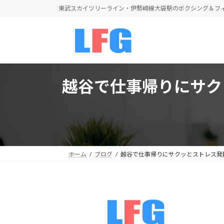
コ
ナ
東武スカイツリーライン・伊勢崎線大袋駅のボクシング＆フ
ン
ビ
テ
ゲ
ン
ー
ツ
シ
へ
ョ
ス
ン
越谷で仕事帰りにサク
キ
に
ッ
移
プ
動
ホーム
ブログ
越谷で仕事帰りにサクッとストレス発