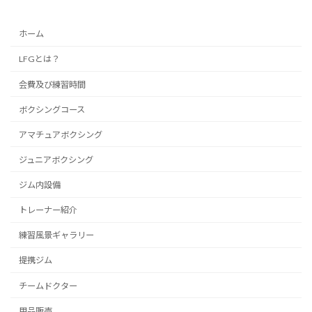
ホーム
LFGとは？
会費及び練習時間
ボクシングコース
アマチュアボクシング
ジュニアボクシング
ジム内設備
トレーナー紹介
練習風景ギャラリー
提携ジム
チームドクター
用品販売