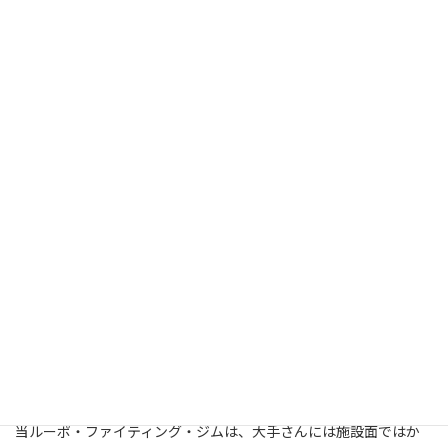
ポーツオアシス南越谷さん
サイト：
http://www.sportsoasis.co.jp/sh78/
東急さん運営です。スタジオプログラムが充実していますね。
「暗闇」スタジオってどんな感じなんだろ。オシャレっぽい
フル会員は、月8100円。最寄り駅は、南越谷駅。
記事の内容は、2018年12月現在の情報です。申し込みの際は、最
新情報をチェックしてください。
まとめ
以上、越谷のスポーツジムさんの紹介でした。それぞれに特徴が
あっていいですね。
当ルーポ・ファイティング・ジムは、大手さんには施設面ではか