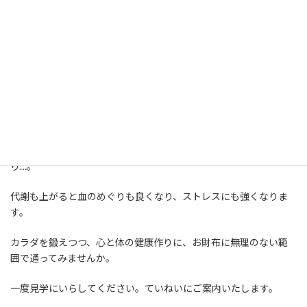
程よい筋肉は体を動かしていない間も脂肪代謝をし続けるので痩
せやすい体になり、太りにくい体になると言われています。
それに反していわゆる「ダイエット」は食事制限が主。
便秘になったり、栄養不足で脳に栄養が行きわたらなくて傾眠状
態になったり、筋肉量が落ち疲れやすくなったり、免疫力が落ちた
り…。
代謝も上がると血のめぐりも良くなり、ストレスにも強くなりま
す。
カラダを鍛えつつ、心と体の健康作りに、お財布に無理のない範
囲で通ってみませんか。
一度見学にいらしてください。ていねいにご案内いたします。