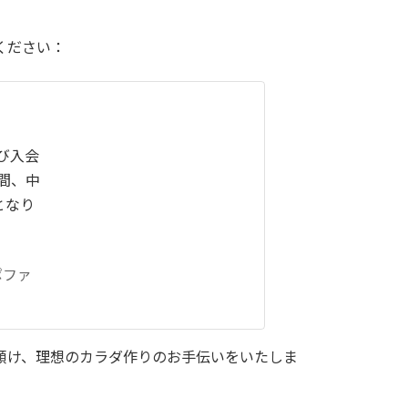
ください：
び入会
間、中
料となり
ポファ
傾け、理想のカラダ作りのお手伝いをいたしま