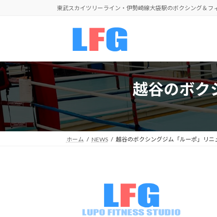
コ
ナ
東武スカイツリーライン・伊勢崎線大袋駅のボクシング＆フ
ン
ビ
テ
ゲ
ン
ー
ツ
シ
へ
ョ
ス
ン
越谷のボク
キ
に
ッ
移
プ
動
ホーム
NEWS
越谷のボクシングジム「ルーポ」リニ