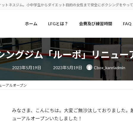
ィットネスジム。小中学生からダイエット目的の女性まで安全にボクシングをやっ
ホーム
LFGとは？
会費及び練習時間
FAQ
シングジム「ルーポ」リニュー
最
2023年5月19日
2023年5月19日
Cbox_kanriadmin
終
更
新
日
ューアルオープン
時
:
みなさま、こんにちは。大変ご無沙汰しておりました。
ューアルオープンいたしました！