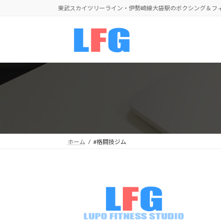
コ
ナ
東武スカイツリーライン・伊勢崎線大袋駅のボクシング＆フ
ン
ビ
テ
ゲ
ン
ー
ツ
シ
へ
ョ
ス
ン
キ
に
ッ
移
プ
動
ホーム
#格闘技ジム