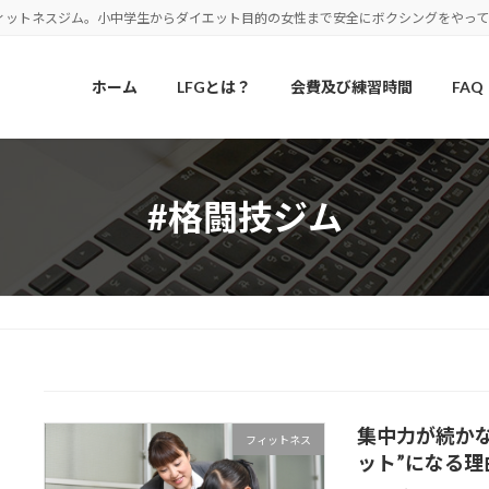
ィットネスジム。小中学生からダイエット目的の女性まで安全にボクシングをやっ
ホーム
LFGとは？
会費及び練習時間
FAQ
#格闘技ジム
集中力が続か
フィットネス
ット”になる理