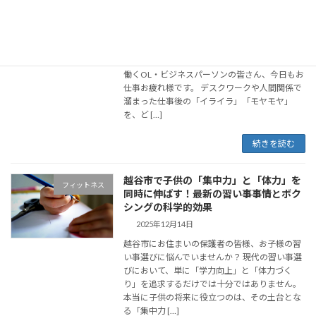
イズ vs. ヨガ・ランニング徹底比較
2026年1月14日
仕事後の「モヤモヤ」をどうにかしたい… 越谷
で働くあなたの悩み新越谷やせんげん台周辺で
働くOL・ビジネスパーソンの皆さん、今日もお
仕事お疲れ様です。 デスクワークや人間関係で
溜まった仕事後の「イライラ」「モヤモヤ」
を、ど […]
続きを読む
越谷市で子供の「集中力」と「体力」を
フィットネス
同時に伸ばす！最新の習い事事情とボク
シングの科学的効果
2025年12月14日
越谷市にお住まいの保護者の皆様、お子様の習
い事選びに悩んでいませんか？ 現代の習い事選
びにおいて、単に「学力向上」と「体力づく
り」を追求するだけでは十分ではありません。
本当に子供の将来に役立つのは、その土台とな
る「集中力 […]