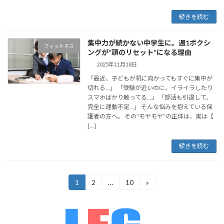
続きを読む
集中力が続かない中学生に。週1ボクシ
フィットネス
ングが“頭のリセット”になる理由
2025年11月18日
「最近、子どもが机に向かってもすぐに集中が
切れる…」 「受験が近いのに、イライラしたり
スマホばかり触ってる…」 「部活も引退して、
完全に運動不足…」 そんな悩みを抱えている保
護者の方へ。 その“モヤモヤ”の正体は、実は【
[…]
続きを読む
投
1
2
…
10
»
固
固
固
定
定
定
稿
ペ
ペ
ペ
ー
ー
ー
の
ジ
ジ
ジ