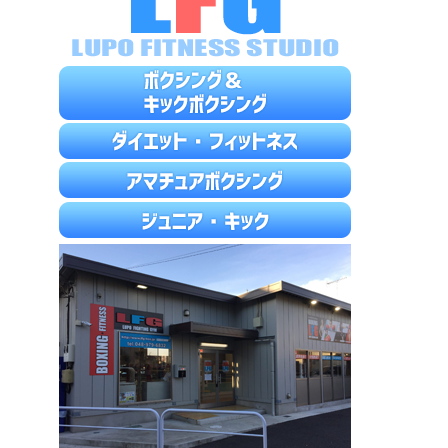
ペ
ー
ジ
送
り